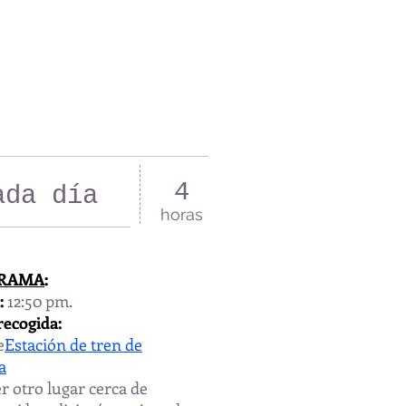
4
ada día
horas
RAMA
:
:
12:50 pm
.
recogida:
e
Estación de tren de
a
r otro lugar cerca de