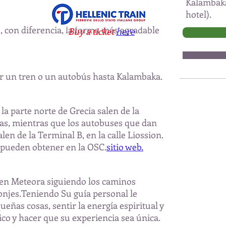
Kalambaka 
hotel).
s, con diferencia, la forma más agradable
Buy a ticket
here
r un tren o un autobús hasta Kalambaka.
la parte norte de Grecia salen de la
nas, mientras que los autobuses que dan
alen de la Terminal B, en la calle Liossion.
e pueden obtener en la OSC.
sitio web.
en Meteora siguiendo los caminos
onjes.
Teniendo
Su guía personal le
ueñas cosas, sentir la energía espiritual y
ico y hacer que su experiencia sea única.