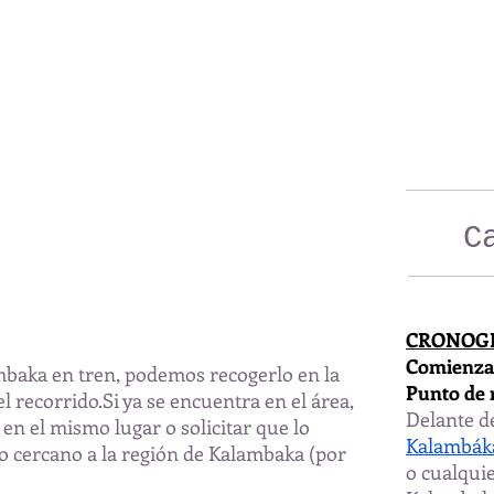
C
CRONOG
Comienza
mbaka en tren, podemos recogerlo en la
Punto de 
l recorrido.
Si ya se encuentra en el área,
Delante d
en el mismo lugar o solicitar que lo
Kalambák
o cercano a la región de Kalambaka (por
o cualquie