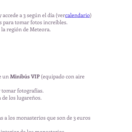
 accede a 3 según el día (ver
calendario
)
 para tomar fotos increíbles.
e la región de Meteora.
de un
Minibús VIP
(equipado con aire
 tomar fotografías.
 de los lugareños.
s a los monasterios que son de 3 euros
l interior de los monasterios.