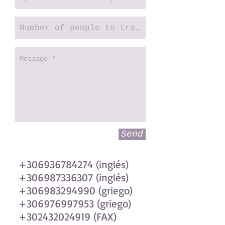
Send
+306936784274
(inglés)
+306987336307
(inglés)
+306983294990 (griego)
+306976997953 (griego)
+302432024919 (FAX)